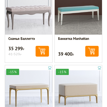
Скамья Баллеттэ
Банкетка Manhattan
35 299
Р
39 400
41 529
Р
Р
-15%
-15%