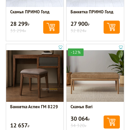
Скамья ПРИМО Голд
Банкетка ПРИМО Голд
28 299
27 900
Р
Р
33 294
32 824
Р
Р
-12%
Банкетка Аспен ГМ 8229
Скамья Bari
30 064
Р
12 657
Р
34 320
Р