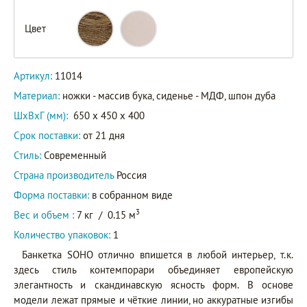
Цвет
11014.01
Артикул
11014.02
Артикул:
11014
Материал:
ножки - массив бука, сиденье - МДФ, шпон дуба
ШxВxГ (мм):
650 x 450 x 400
Срок поставки:
от 21 дня
Стиль:
Современный
Страна производитель
Россия
Форма поставки:
в собранном виде
3
Вес и объем :
7 кг
/
0.15 м
Количество упаковок:
1
Банкетка SOHO отлично впишется в любой интерьер, т.к.
здесь стиль контемпорари объединяет европейскую
элегантность и скандинавскую ясность форм. В основе
модели лежат прямые и чёткие линии, но аккуратные изгибы