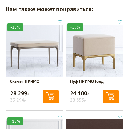
Вам также может понравиться:
-15%
-15%
Скамья ПРИМО
Пуф ПРИМО Голд
28 299
24 100
Р
Р
33 294
28 353
Р
Р
-15%