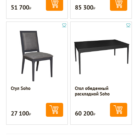
51 700
85 300
Р
Р
Стул Soho
Стол обеденный
раскладной Soho
27 100
60 200
Р
Р