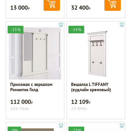
13 000
32 400
Р
Р
-15%
-14%
Прихожая с зеркалом
Вешалка L TIFFANY
Романтик Голд
(вудлайн кремовый)
112 000
12 109
Р
Р
131 764
13 999
Р
Р
-9%
-23%