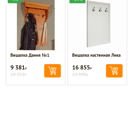
Вешалка Дания №1
Вешалка настенная Лика
9 381
16 855
Р
Р
10 352
21 890
Р
Р