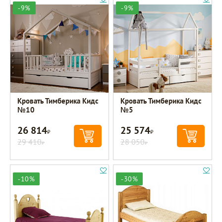
-9%
-9%
Кровать Тимберика Кидс
Кровать Тимберика Кидс
№10
№5
26 814
25 574
Р
Р
29 410
28 050
Р
Р
-10%
-30%