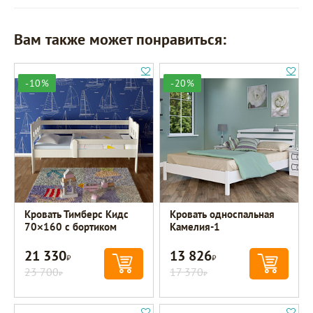
Вам также может понравиться:
-10%
-20%
Кровать Тимберс Кидс
Кровать односпальная
70×160 с бортиком
Камелия-1
21 330
13 826
Р
Р
23 700
17 370
Р
Р