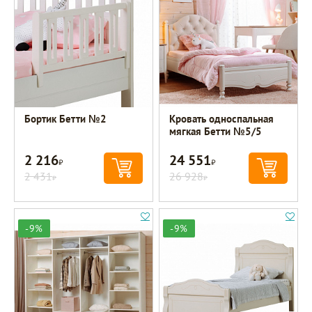
Бортик Бетти №2
Кровать односпальная
мягкая Бетти №5/5
2 216
24 551
Р
Р
2 431
26 928
Р
Р
-9%
-9%