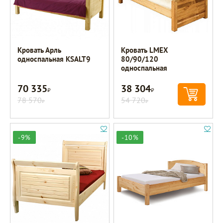
Кровать Арль
Кровать LMEX
односпальная KSALT9
80/90/120
односпальная
70 335
38 304
Р
Р
78 570
54 720
Р
Р
-9%
-10%