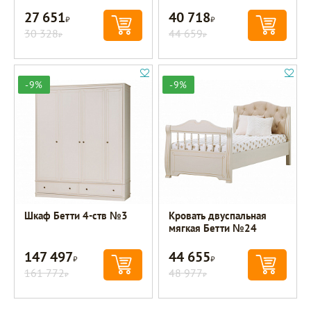
27 651
40 718
Р
Р
30 328
44 659
Р
Р
-9%
-9%
Шкаф Бетти 4-ств №3
Кровать двуспальная
мягкая Бетти №24
147 497
44 655
Р
Р
161 772
48 977
Р
Р