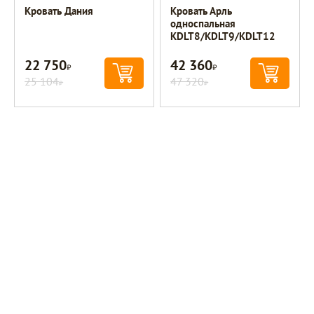
Кровать Дания
Кровать Арль
односпальная
KDLT8/KDLT9/KDLT12
22 750
42 360
Р
Р
25 104
47 320
Р
Р