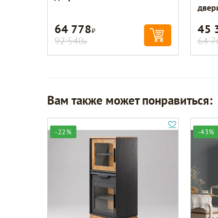
двер
64 778
45 
Р
92 540
64 7
Р
Вам также может понравиться:
-22%
-43%