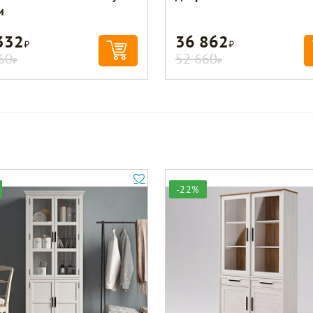
и
332
36 862
Р
Р
60
52 660
Р
Р
-22%