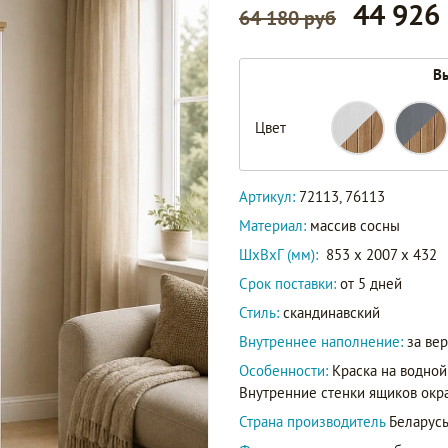
44 926
64 180 руб
Вы
Цвет
72113
Артикул
76113
Артикул:
72113, 76113
Материал:
массив сосны
ШxВxГ (мм):
853 x 2007 x 432
Срок поставки:
от 5 дней
Стиль:
скандинавский
Внутреннее наполнение:
за ве
Особенности:
Краска на водной
Внутренние стенки ящиков окр
Страна производитель
Беларус