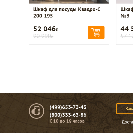
Шкаф для посуды Квадро-С
Шкаф
200-195
№3
52 046
44 
Р
90 990
57 1
Р
(499)653-73-43
Зак
(800)333-63-86
C 10 до 19 часов
Доста