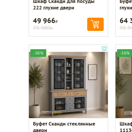
Шкаф Сканди для посуды
Буфе
222 глухие двери
глух
49 966
64 
Р
71 380
91 9
Р
-30%
-30%
Буфет Сканди стеклянные
Шкаф
двери
1113