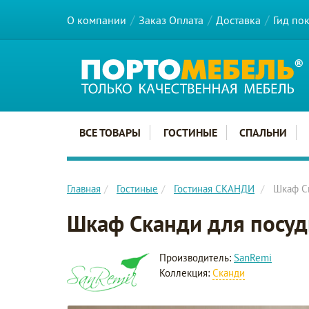
О компании
Заказ Оплата
Доставка
Гид по
Главное меню сайта
ВСЕ ТОВАРЫ
ГОСТИНЫЕ
СПАЛЬНИ
Главная
Гостиные
Гостиная СКАНДИ
Шкаф Ск
Шкаф Сканди для посуд
Производитель:
SanRemi
Коллекция:
Сканди