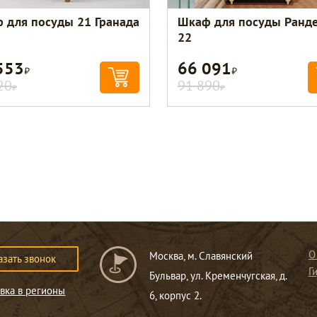
 для посуды 21 Гранада
Шкаф для посуды Ранд
22
553
66 091
Р
Р
20
91 890
Р
Р
О
Москва, м. Славянский
азать звонок
Г
Бульвар, ул. Кременчугская, д.
вка в регионы
6, корпус 2.