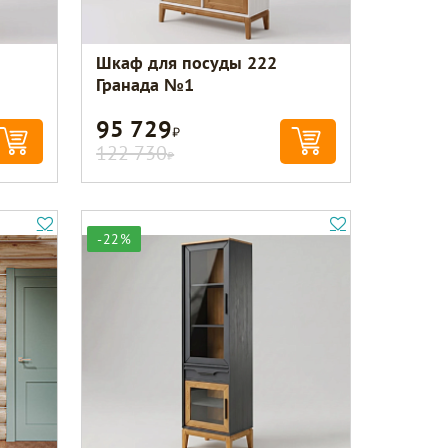
Шкаф для посуды 222
Гранада №1
95 729
Р
122 730
Р
-22%