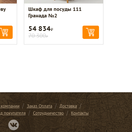
еву
Шкаф для посуды 111
Гранада №2
54 834
Р
70 300
Р
 компании
Заказ Оплата
Доставка
ид покупателя
Сотрудничество
Контакты
Перейти в нашу группу Вконтакте