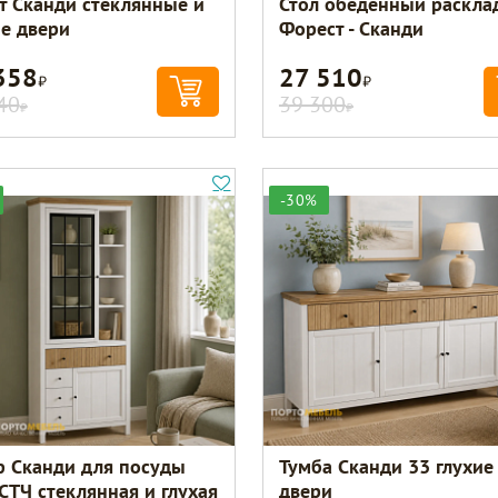
т Сканди стеклянные и
Стол обеденный раскла
ие двери
Форест - Сканди
358
27 510
Р
Р
40
39 300
Р
Р
-30%
 Сканди для посуды
Тумба Сканди 33 глухие
СТЧ стеклянная и глухая
двери