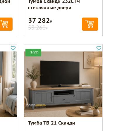
дной
Тумба Сканди 232СТЧ
стеклянные двери
37 282
Р
53 260
Р
-30%
Тумба ТВ 21 Сканди