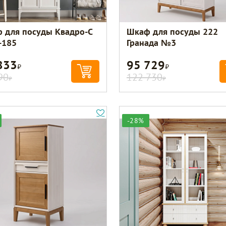
 для посуды Квадро-С
Шкаф для посуды 222
-185
Гранада №3
833
95 729
Р
Р
90
122 730
Р
Р
-28%