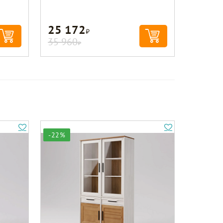
25 172
Р
35 960
Р
-22%