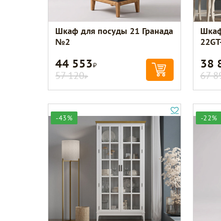
Шкаф для посуды 21 Гранада
Шкаф
№2
22GT
44 553
38 
Р
57 120
67 8
Р
-43%
-22%