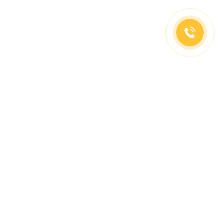
(499)653-73-43
(800)333-63-86
C 10 до 19 часов
Заказать звонок
Доставка в регионы
Москва, м. Славянский Бульвар, ул. Кременчугская,
д. 6, корпус 2.
О компании
Заказ Оплата
Доставка
Гид покупателя