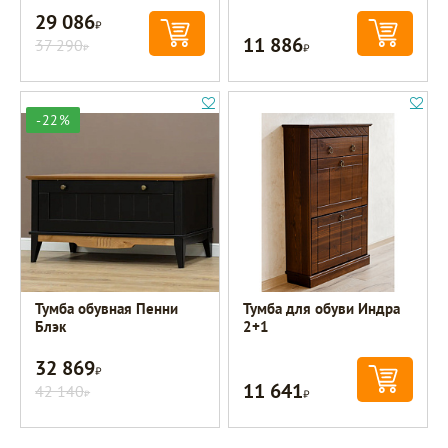
29 086
Р
11 886
37 290
Р
Р
-22%
Тумба обувная Пенни
Тумба для обуви Индра
Блэк
2+1
32 869
Р
11 641
42 140
Р
Р