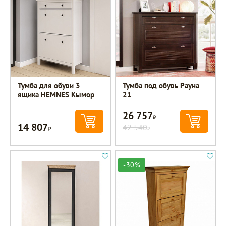
Тумба для обуви 3
Тумба под обувь Рауна
ящика HEMNES Кымор
21
26 757
Р
14 807
Р
42 540
Р
-30%