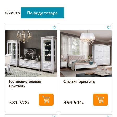
Фильтр
По виду товара
Гостиная-столовая
Спальня Бристоль
Бристоль
581 328
454 604
Р
Р