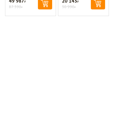
49 987
20 143
Р
Р
87 390
30 990
Р
Р