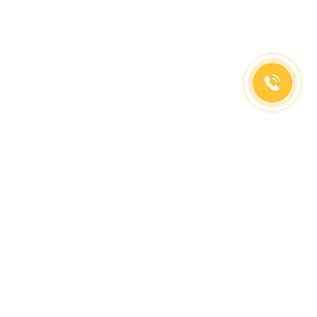
(499)653-73-43
(800)333-63-86
C 10 до 19 часов
Заказать звонок
Доставка в регионы
Москва, м. Славянский Бульвар, ул. Кременчугская,
д. 6, корпус 2.
О компании
Заказ Оплата