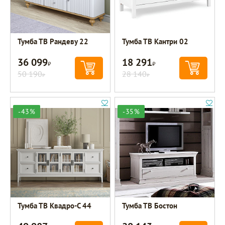
Тумба ТВ Рандеву 22
Тумба ТВ Кантри 02
36 099
18 291
Р
Р
50 190
28 140
Р
Р
-43%
-35%
Тумба ТВ Квадро-С 44
Тумба ТВ Бостон