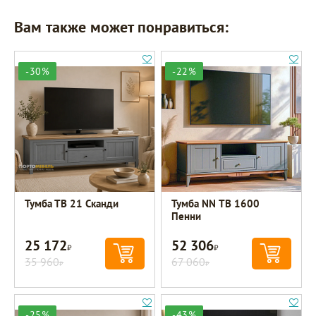
Вам также может понравиться:
-30%
-22%
Тумба ТВ 21 Сканди
Тумба NN ТВ 1600
Пенни
25 172
52 306
Р
Р
35 960
67 060
Р
Р
-25%
-43%