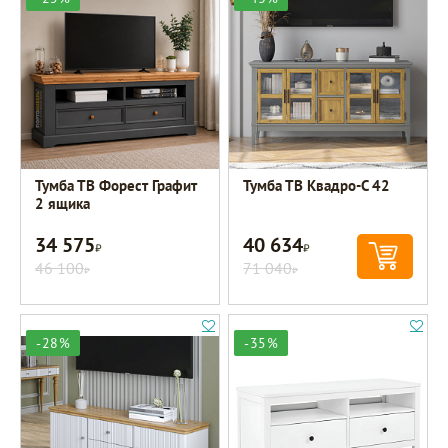
Тумба ТВ Форест Графит
Тумба ТВ Квадро-С 42
2 ящика
34 575
40 634
Р
Р
46 100
71 040
Р
Р
-28%
-35%