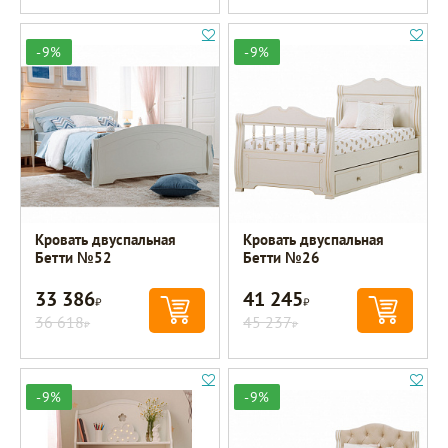
-9%
-9%
Кровать двуспальная
Кровать двуспальная
Бетти №52
Бетти №26
33 386
41 245
Р
Р
36 618
45 237
Р
Р
-9%
-9%