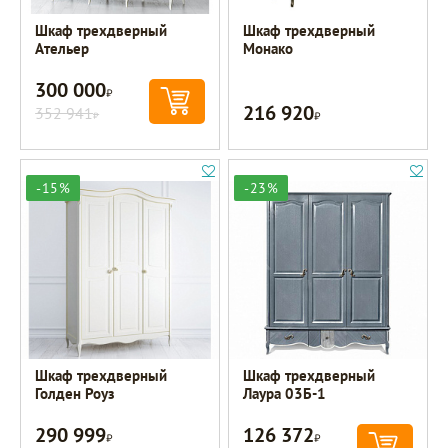
Шкаф трехдверный
Шкаф трехдверный
Ательер
Монако
300 000
Р
216 920
352 941
Р
Р
-15%
-23%
Шкаф трехдверный
Шкаф трехдверный
Голден Роуз
Лаура 03Б-1
290 999
126 372
Р
Р