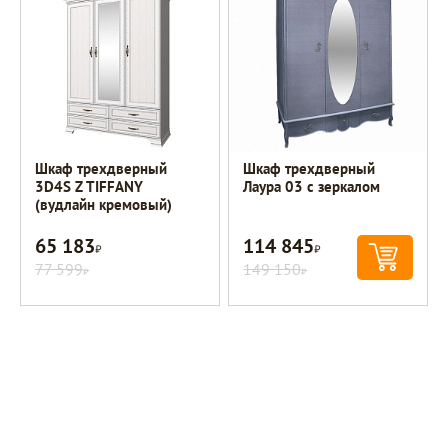
Шкаф трехдверный
Шкаф трехдверный
3D4S Z TIFFANY
Лаура 03 с зеркалом
(вудлайн кремовый)
65 183
114 845
Р
Р
77 599
149 150
Р
Р