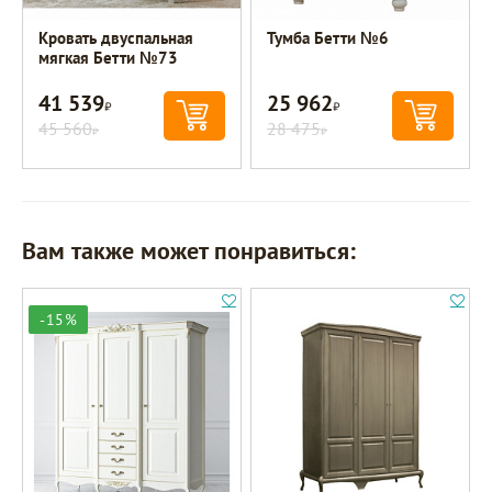
Кровать двуспальная
Тумба Бетти №6
мягкая Бетти №73
41 539
25 962
Р
Р
45 560
28 475
Р
Р
Вам также может понравиться:
-15%