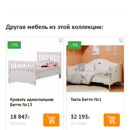
Другая мебель из этой коллекции:
-9%
-9%
Кровать односпальная
Тахта Бетти №1
Бетти №15
18 847
32 193
Р
Р
20 672
35 309
Р
Р