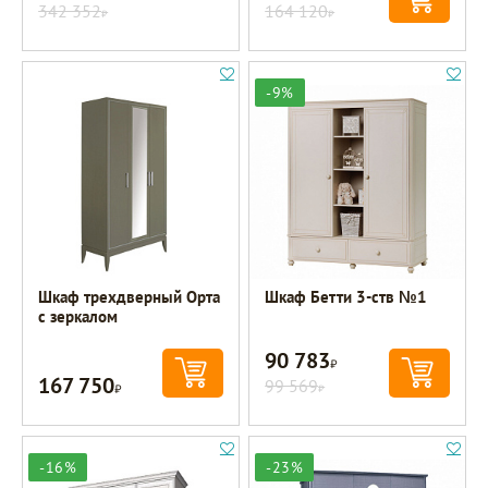
342 352
164 120
Р
Р
-9%
Шкаф трехдверный Орта
Шкаф Бетти 3-ств №1
с зеркалом
90 783
Р
167 750
Р
99 569
Р
-16%
-23%