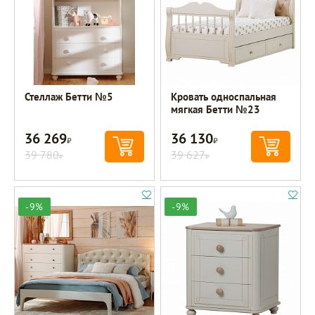
Стеллаж Бетти №5
Кровать односпальная
мягкая Бетти №23
36 269
36 130
Р
Р
39 780
39 627
Р
Р
-9%
-9%