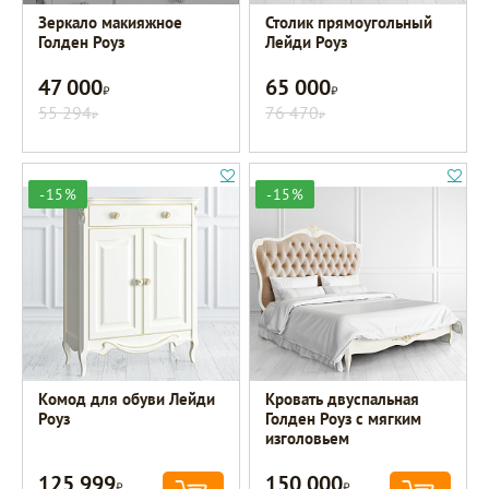
Зеркало макияжное
Столик прямоугольный
Голден Роуз
Лейди Роуз
47 000
65 000
Р
Р
55 294
76 470
Р
Р
-15%
-15%
Комод для обуви Лейди
Кровать двуспальная
Роуз
Голден Роуз с мягким
изголовьем
125 999
150 000
Р
Р