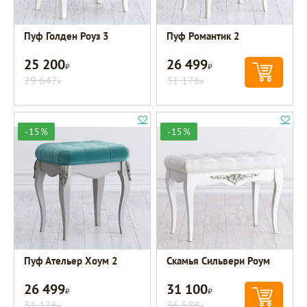
Пуф Голден Роуз 3
Пуф Романтик 2
25 200
26 499
Р
Р
29 647
31 176
Р
Р
-15%
-15%
Пуф Ательер Хоум 2
Скамья Сильвери Роум
26 499
31 100
Р
Р
31 176
36 588
Р
Р