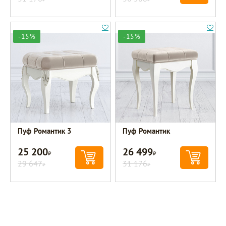
-15%
-15%
Пуф Романтик 3
Пуф Романтик
25 200
26 499
Р
Р
29 647
31 176
Р
Р