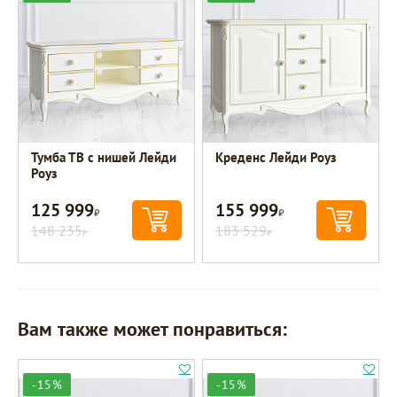
Тумба ТВ с нишей Лейди
Креденс Лейди Роуз
Роуз
125 999
155 999
Р
Р
148 235
183 529
Р
Р
Вам также может понравиться:
-15%
-15%