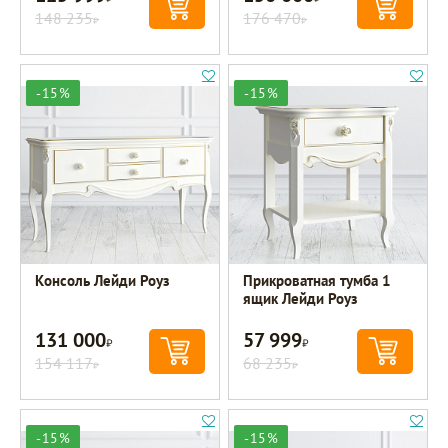
148 235
176 470
Р
Р
-15%
-15%
Консоль Лейди Роуз
Прикроватная тумба 1
ящик Лейди Роуз
131 000
57 999
Р
Р
154 117
68 235
Р
Р
-15%
-15%