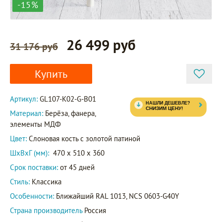
-15%
26 499 руб
31 176 руб
Купить
Артикул:
GL107-K02-G-B01
Материал:
Берёза, фанера,
элементы МДФ
Цвет:
Слоновая кость с золотой патиной
ШxВxГ (мм):
470 x 510 x 360
Срок поставки:
от 45 дней
Стиль:
Классика
Особенности:
Ближайший RAL 1013, NCS 0603-G40Y
Страна производитель
Россия