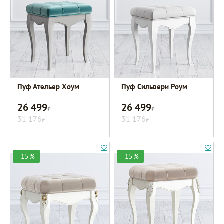
Пуф Ательер Хоум
Пуф Сильвери Роум
26 499
26 499
Р
Р
31 176
31 176
Р
Р
-15%
-15%