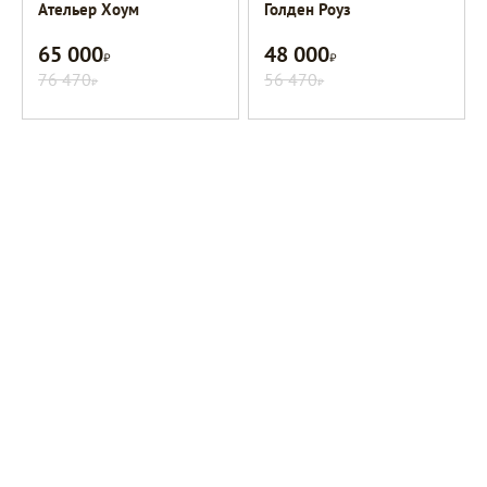
Ательер Хоум
Голден Роуз
65 000
48 000
Р
Р
76 470
56 470
Р
Р