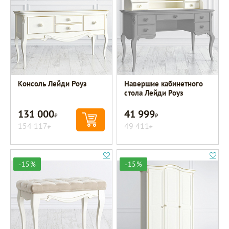
Консоль Лейди Роуз
Навершие кабинетного
стола Лейди Роуз
131 000
41 999
Р
Р
154 117
49 411
Р
Р
-15%
-15%