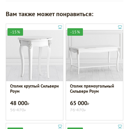
Вам также может понравиться:
-15%
-15%
Столик круглый Сильвери
Столик прямоугольный
Роум
Сильвери Роум
48 000
65 000
Р
Р
56 470
76 470
Р
Р