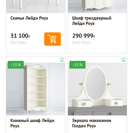
Скамья Лейди Роуз
Шкаф трехдверный
Лейди Роуз
31 100
290 999
Р
Р
36 588
342 352
Р
Р
-15%
-15%
Книжный шкаф Лейди
Зеркало макияжное
Роуз
Голден Роуз