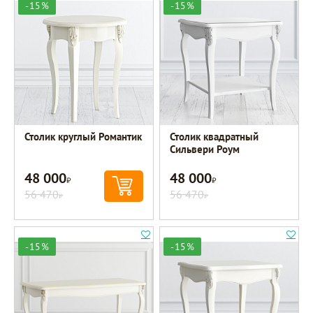
-15%
-15%
Столик круглый Романтик
Столик квадратный
Сильвери Роум
48 000
48 000
Р
Р
56 470
56 470
Р
Р
-15%
-15%