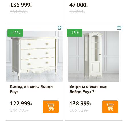
136 999
47 000
Р
Р
161 176
55 294
Р
Р
-15%
-15%
Комод 3 ящика Лейди
Витрина стеклянная
Роуз
Лейди Роуз 2
122 999
138 999
Р
Р
144 705
163 529
Р
Р