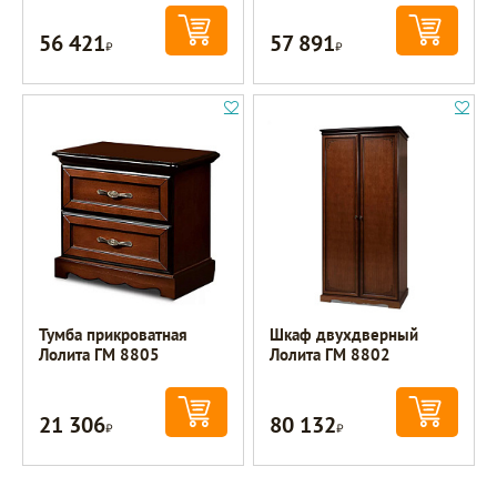
56 421
57 891
Р
Р
Тумба прикроватная
Шкаф двухдверный
Лолита ГМ 8805
Лолита ГМ 8802
21 306
80 132
Р
Р