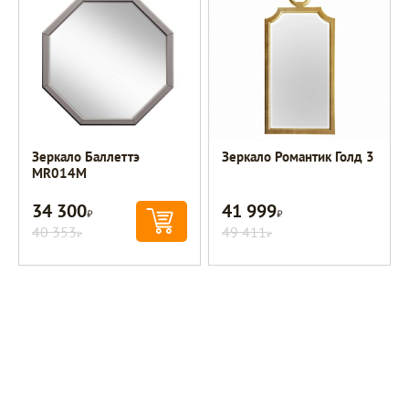
Зеркало Баллеттэ
Зеркало Романтик Голд 3
MR014M
34 300
41 999
Р
Р
40 353
49 411
Р
Р