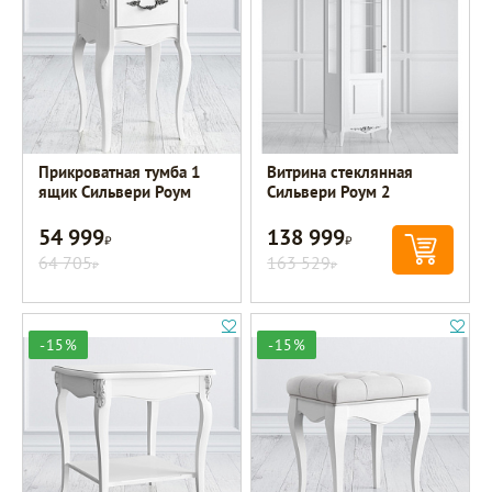
Прикроватная тумба 1
Витрина стеклянная
ящик Сильвери Роум
Сильвери Роум 2
54 999
138 999
Р
Р
64 705
163 529
Р
Р
-15%
-15%