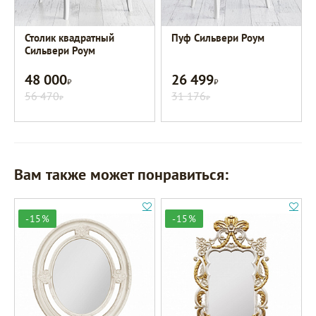
Столик квадратный
Пуф Сильвери Роум
Сильвери Роум
48 000
26 499
Р
Р
56 470
31 176
Р
Р
Вам также может понравиться:
-15%
-15%