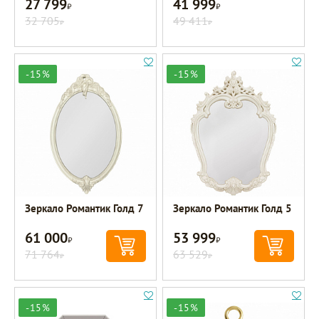
27 799
41 999
Р
Р
32 705
49 411
Р
Р
-15%
-15%
Зеркало Романтик Голд 7
Зеркало Романтик Голд 5
61 000
53 999
Р
Р
71 764
63 529
Р
Р
-15%
-15%