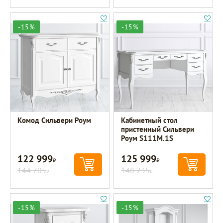
-15%
-15%
Комод Сильвери Роум
Кабинетный стол
пристенный Сильвери
Роум S111M.1S
122 999
125 999
Р
Р
144 705
148 235
Р
Р
-15%
-15%