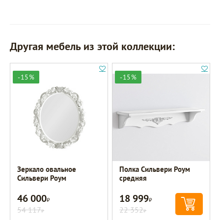
Другая мебель из этой коллекции:
-15%
-15%
Зеркало овальное
Полка Сильвери Роум
Сильвери Роум
средняя
46 000
18 999
Р
Р
54 117
22 352
Р
Р