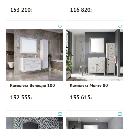
153 210
116 820
Р
Р
Комплект Венеция 100
Комплект Монте 80
132 555
135 615
Р
Р