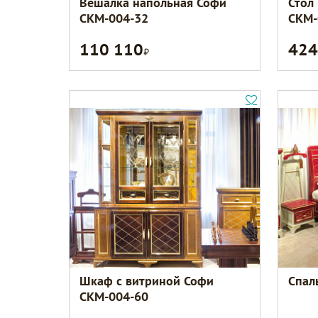
Вешалка напольная Софи
Стол
СКМ-004-32
СКМ-
110 110
424
Р
Шкаф с витриной Софи
Спал
СКМ-004-60