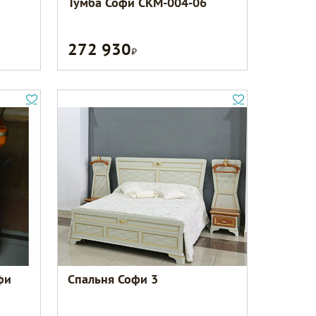
Тумба Софи СКМ-004-06
272 930
Р
фи
Спальня Софи 3