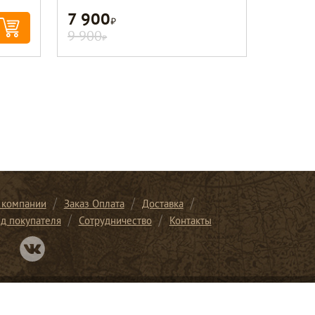
7 900
Р
9 900
Р
 компании
Заказ Оплата
Доставка
ид покупателя
Сотрудничество
Контакты
Перейти в нашу группу Вконтакте