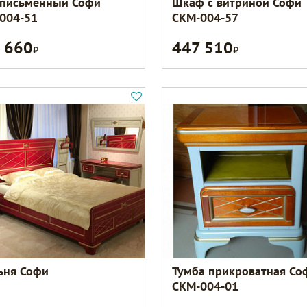
 письменный Софи
Шкаф с витриной Софи
004-51
СКМ-004-57
 660
447 510
Р
Р
ьня Софи
Тумба прикроватная Со
СКМ-004-01