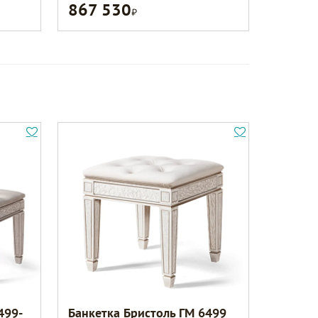
867 530
Р
499-
Банкетка Бристоль ГМ 6499