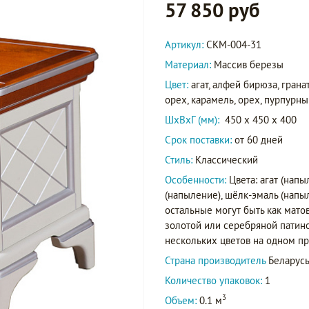
57 850 руб
Артикул:
СКМ-004-31
Материал:
Массив березы
Цвет:
агат, алфей бирюза, грана
орех, карамель, орех, пурпурны
ШxВxГ (мм):
450 x 450 x 400
Срок поставки:
от 60 дней
Стиль:
Классический
Особенности:
Цвета: агат (нап
(напыление), шёлк-эмаль (напыл
остальные могут быть как мато
золотой или серебряной патин
нескольких цветов на одном п
Страна производитель
Беларус
Количество упаковок:
1
3
Объем:
0.1 м