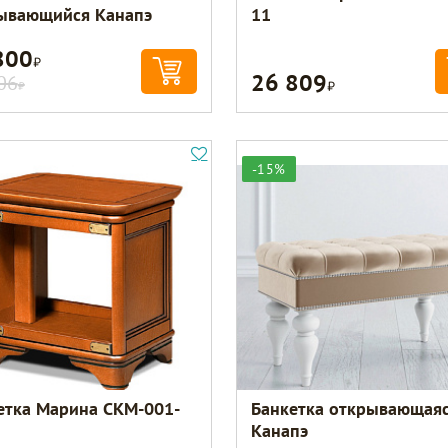
ывающийся Канапэ
11
800
Р
26 809
Р
06
Р
-15%
етка Марина СКМ-001-
Банкетка открывающая
Канапэ