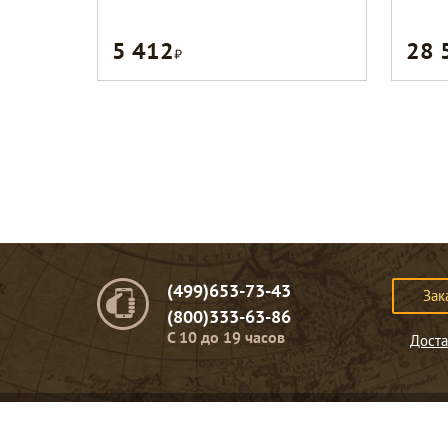
5 412
28 
Р
(499)653-73-43
Зак
(800)333-63-86
C 10 до 19 часов
Доста
© Портомебель. 2009-2026 год.
Мебель из массива дерева
.
Представленная на сайте информация
не являет