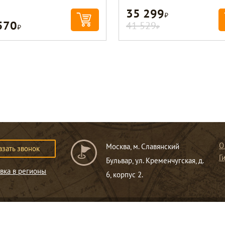
35 299
Р
570
Р
41 529
Р
О
Москва, м. Славянский
азать звонок
Г
Бульвар, ул. Кременчугская, д.
вка в регионы
6, корпус 2.
ся публичной офертой
.