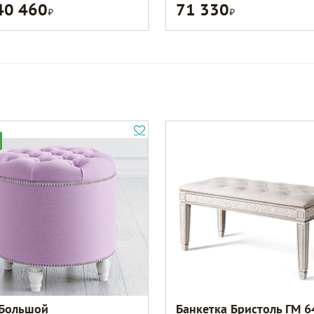
40 460
71 330
Р
Р
Большой
Банкетка Бристоль ГМ 6