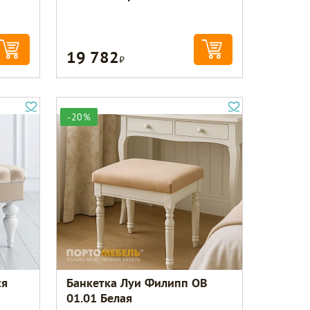
19 782
Р
-20%
ся
Банкетка Луи Филипп ОВ
01.01 Белая