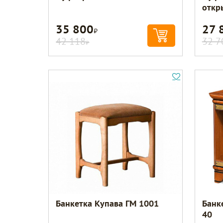
откр
35 800
27 
Р
42 118
32 7
Р
Банкетка Купава ГМ 1001
Банк
40