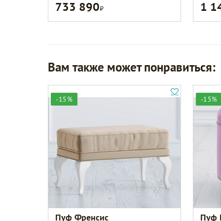
733 890
1 1
Р
Вам также может понравиться:
-15%
-15%
Пуф Френсис
Пуф 