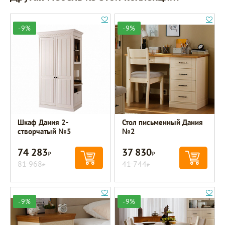
-9%
-9%
Шкаф Дания 2-
Стол письменный Дания
створчатый №5
№2
74 283
37 830
Р
Р
81 968
41 744
Р
Р
-9%
-9%