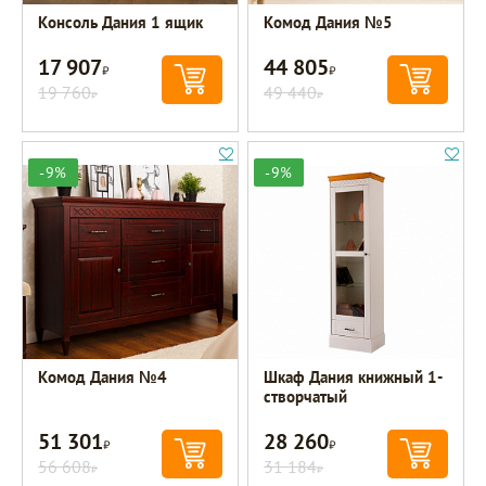
Консоль Дания 1 ящик
Комод Дания №5
17 907
44 805
Р
Р
19 760
49 440
Р
Р
-9%
-9%
Комод Дания №4
Шкаф Дания книжный 1-
створчатый
51 301
28 260
Р
Р
56 608
31 184
Р
Р