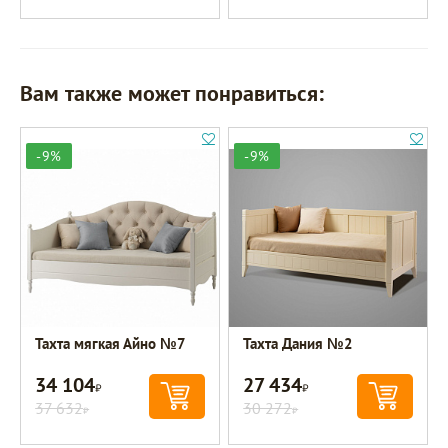
Вам также может понравиться:
-9%
-9%
Тахта мягкая Айно №7
Тахта Дания №2
34 104
27 434
Р
Р
37 632
30 272
Р
Р