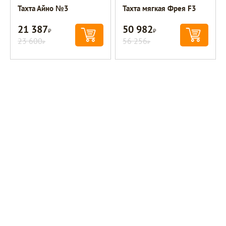
Тахта Айно №3
Тахта мягкая Фрея F3
21 387
50 982
Р
Р
23 600
56 256
Р
Р