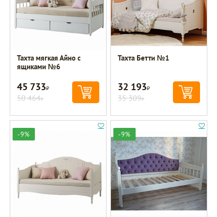
Тахта мягкая Айно с
Тахта Бетти №1
ящиками №6
45 733
32 193
Р
Р
50 464
35 309
Р
Р
-9%
-9%