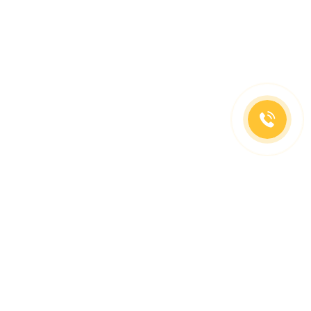
(499)653-73-43
(800)333-63-86
C 10 до 19 часов
Заказать звонок
Доставка в регионы
Москва, м. Славянский Бульвар, ул. Кременчугская,
д. 6, корпус 2.