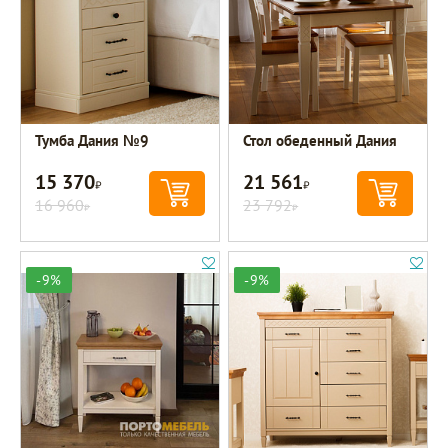
Тумба Дания №9
Стол обеденный Дания
15 370
21 561
Р
Р
16 960
23 792
Р
Р
-9%
-9%