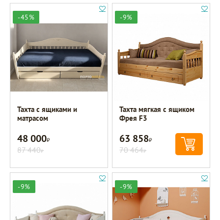
-45%
-9%
Тахта с ящиками и
Тахта мягкая с ящиком
матрасом
Фрея F3
48 000
63 858
Р
Р
87 440
70 464
Р
Р
-9%
-9%