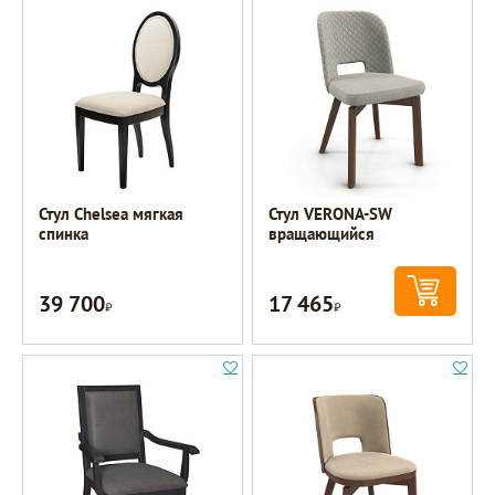
Стул Chelsea мягкая
Стул VERONA-SW
спинка
вращающийся
39 700
17 465
Р
Р