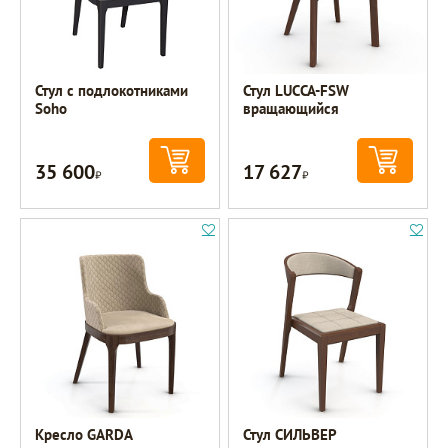
Стул с подлокотниками
Стул LUCCA-FSW
Soho
вращающийся
35 600
17 627
Р
Р
Кресло GARDA
Стул СИЛЬВЕР