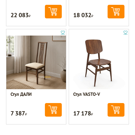
22 083
18 032
Р
Р
Стул ДАЛИ
Стул VASTO-V
7 387
17 178
Р
Р