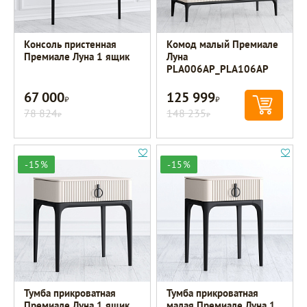
Консоль пристенная
Комод малый Премиале
Премиале Луна 1 ящик
Луна
PLA006AP_PLA106AP
67 000
125 999
Р
Р
78 824
148 235
Р
Р
-15%
-15%
Тумба прикроватная
Тумба прикроватная
Премиале Луна 1 ящик
малая Премиале Луна 1