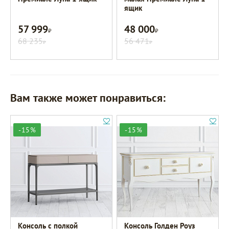
ящик
57 999
48 000
Р
Р
68 235
56 471
Р
Р
Вам также может понравиться:
-15%
-15%
Консоль с полкой
Консоль Голден Роуз