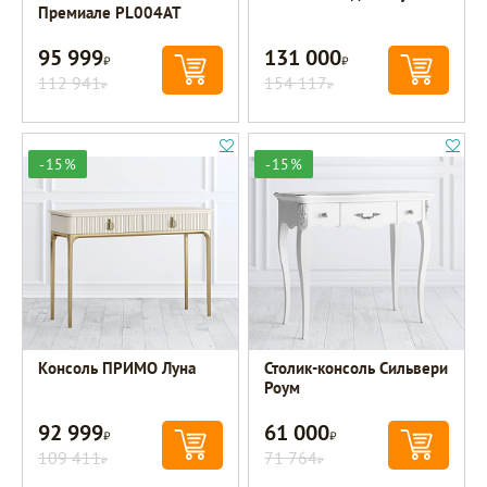
Премиале PL004AT
95 999
131 000
Р
Р
112 941
154 117
Р
Р
-15%
-15%
Консоль ПРИМО Луна
Столик-консоль Сильвери
Роум
92 999
61 000
Р
Р
109 411
71 764
Р
Р