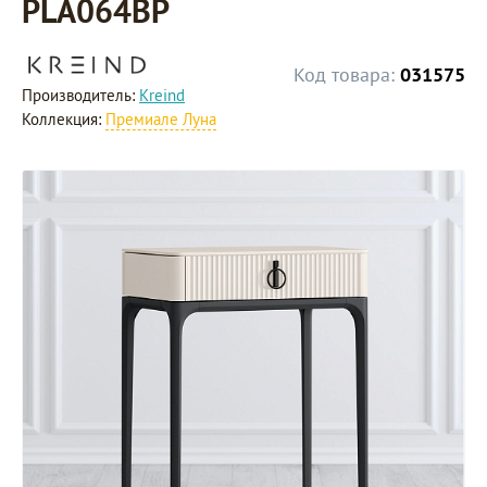
PLA064BP
Код товара:
031575
Производитель:
Kreind
Коллекция:
Премиале Луна