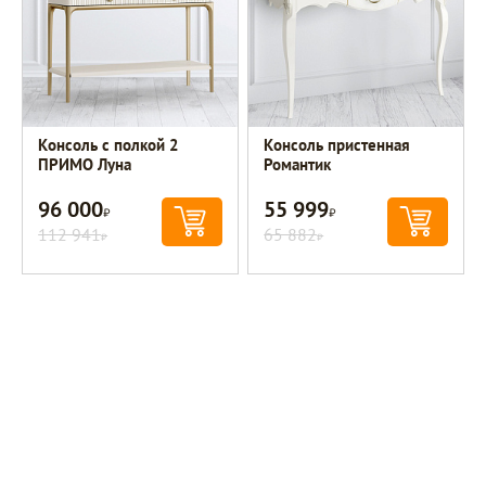
Консоль с полкой 2
Консоль пристенная
ПРИМО Луна
Романтик
96 000
55 999
Р
Р
112 941
65 882
Р
Р