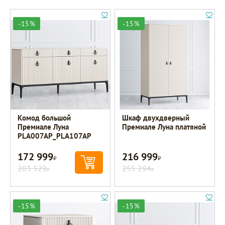
-15%
-15%
Комод большой
Шкаф двухдверный
Премиале Луна
Премиале Луна платяной
PLA007AP_PLA107AP
172 999
216 999
Р
Р
203 529
255 294
Р
Р
-15%
-15%