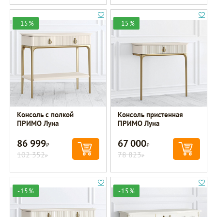
-15%
-15%
Консоль с полкой
Консоль пристенная
ПРИМО Луна
ПРИМО Луна
86 999
67 000
Р
Р
102 352
78 823
Р
Р
-15%
-15%