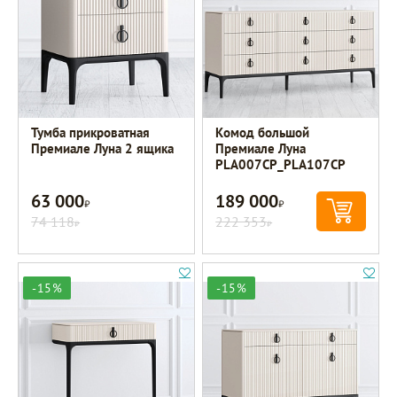
Тумба прикроватная
Комод большой
Премиале Луна 2 ящика
Премиале Луна
PLA007CP_PLA107CP
63 000
189 000
Р
Р
74 118
222 353
Р
Р
-15%
-15%