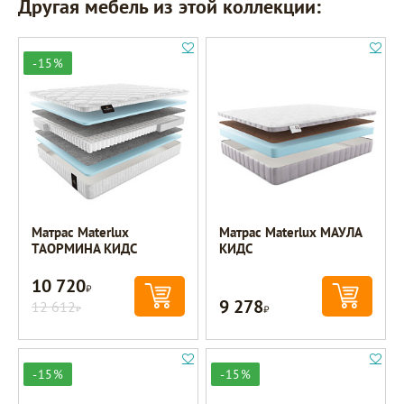
Другая мебель из этой коллекции:
-15%
Матрас Materlux
Матрас Materlux МАУЛА
ТАОРМИНА КИДС
КИДС
10 720
Р
9 278
12 612
Р
Р
-15%
-15%