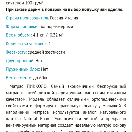
синтепон 100 гр/м².
При заказе дарим в подарок на выбор подушку или одеяло.
Страна производитель
Россия-Италия
Форма поставки:
полноразмерный
3
Вес и объем :
4.1 кг
/
0.32 м
Количество упаковок:
1
Жесткость:
средней жесткости
Двусторонний:
Нет
Пружинный блок:
Нет
Вес на место:
до 60кг
Матрас ПИККОЛО. Самый экономичный беспружинный
матрас из всей детской серии удивит вас своим отличным
качеством. Модель обладает отличными ортопедическими
свойствами и формирует правильную осанку у малышей. В
наполнении матраса используется аналог натурального
латекса Natural Foam. Экологически чистый и прекрасно
вентилируемый материал создает идеальную мягкую основу
для комфортного сна. А необходимую жесткость и