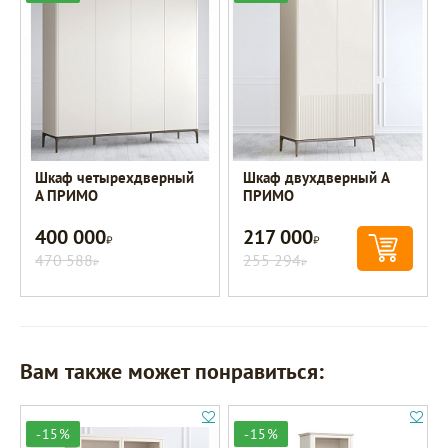
Шкаф четырехдверный
Шкаф двухдверный A
A ПРИМО
ПРИМО
400 000
217 000
Р
Р
470 588
255 294
Р
Р
Вам также может понравиться:
-15%
-15%