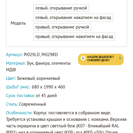
левый, открывание ручкой
левый, открывание нажатием на фасад
Модель
правый, открывание ручкой
правый, открывание нажатием на фасад
Pr029LD
Артикул
Pr029RD
Артикул:
Pr029LD, Pr029RD
Материал:
Бук, фанера, элементы
МДФ
Цвет:
Бежевый, коричневый
ШxВxГ (мм):
680 x 1990 x 460
Срок поставки:
от 45 дней
Стиль:
Современный
Особенности:
Корпус поставляется в собранном виде.
Требуется установка крышки и основания с ножками. Верхняя
часть окрашена в цвет светлый беж (K07 - ближайший RAL
9001), низ в коричневый цвет (K09 - ncs 4005 y50r). Опция