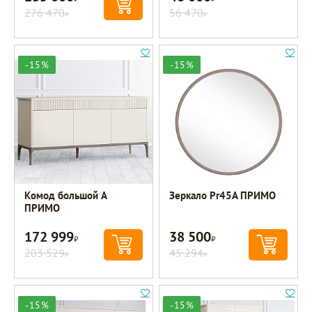
276 470
56 470
Р
Р
-15%
-15%
Комод большой A
Зеркало Pr45A ПРИМО
ПРИМО
172 999
38 500
Р
Р
203 529
45 294
Р
Р
-15%
-15%