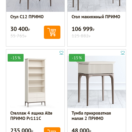
Стул C12 ПРИМО
Стол макияжный ПРИМО
30 400
106 999
Р
Р
35 765
125 882
Р
Р
-15%
-15%
Стеллаж 4 ящика Alte
Тумба прикроватная
ПРИМО Pr111C
малая 2 ПРИМО
235 000
48 000
Р
Р