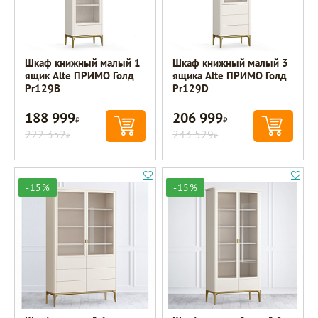
Шкаф книжный малый 1
Шкаф книжный малый 3
ящик Alte ПРИМО Голд
ящика Alte ПРИМО Голд
Pr129B
Pr129D
188 999
206 999
Р
Р
222 352
243 529
Р
Р
-15%
-15%