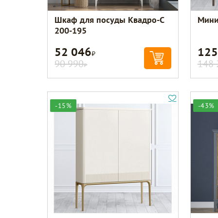
Шкаф для посуды Квадро-С
Мини
200-195
52 046
125
Р
90 990
148 
Р
-15%
-43%