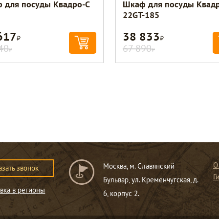
 для посуды Квадро-С
Шкаф для посуды Квадр
22GT-185
617
38 833
Р
Р
40
67 890
Р
Р
О
Москва, м. Славянский
азать звонок
Г
Бульвар, ул. Кременчугская, д.
вка в регионы
6, корпус 2.