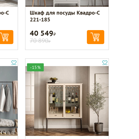
о-С
Шкаф для посуды Квадро-С
221-185
40 549
Р
70 890
Р
-15%