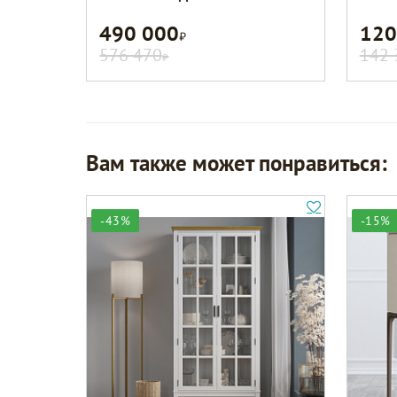
490 000
120
Р
576 470
142 
Р
Вам также может понравиться:
-43%
-15%