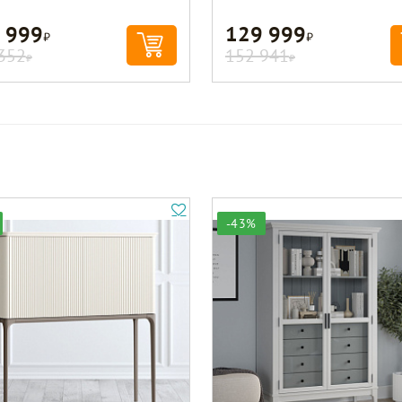
 999
129 999
Р
Р
352
152 941
Р
Р
-43%