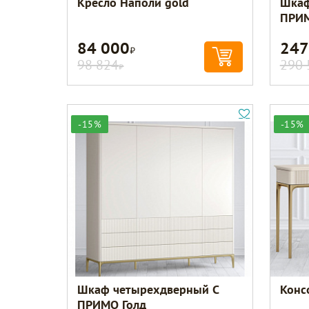
Кресло Наполи gold
Шкаф
ПРИМ
84 000
247
Р
98 824
290 
Р
-15%
-15%
Шкаф четырехдверный C
Конс
ПРИМО Голд