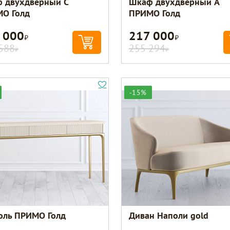
 двухдверный С
Шкаф двухдверный A
О Голд
ПРИМО Голд
 000
217 000
Р
Р
588
255 294
Р
Р
-15%
оль ПРИМО Голд
Диван Наполи gold