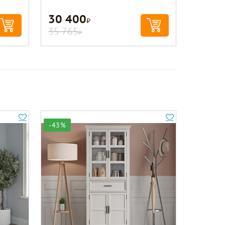
30 400
Р
35 765
Р
-43%