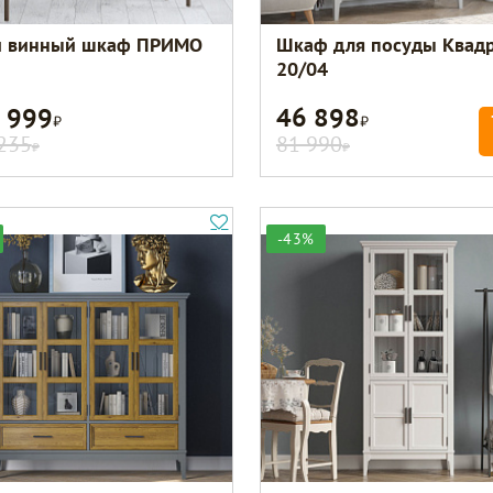
 винный шкаф ПРИМО
Шкаф для посуды Квадр
20/04
 999
46 898
Р
Р
235
81 990
Р
Р
-43%