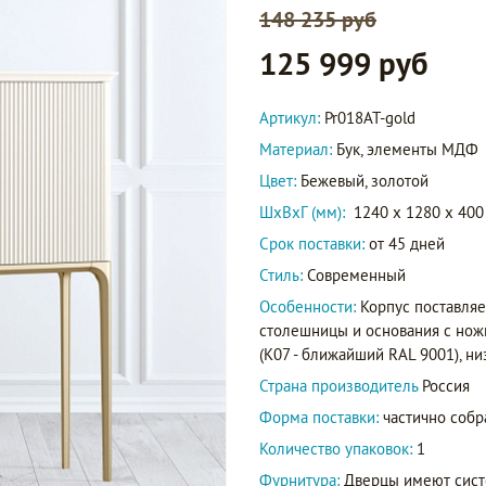
148 235 руб
125 999 руб
Артикул:
Pr018AT-gold
Материал:
Бук, элементы МДФ
Цвет:
Бежевый, золотой
ШxВxГ (мм):
1240 x 1280 x 400
Срок поставки:
от 45 дней
Стиль:
Современный
Особенности:
Корпус поставляе
столешницы и основания с ножк
(K07 - ближайший RAL 9001), ни
Страна производитель
Россия
Форма поставки:
частично собр
Количество упаковок:
1
Фурнитура:
Дверцы имеют сист