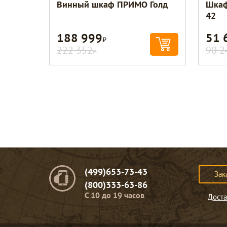
Винный шкаф ПРИМО Голд
Шкаф
42
188 999
51 
Р
222 352
90 2
Р
(499)653-73-43
Зак
(800)333-63-86
C 10 до 19 часов
Доста