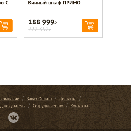
о-С
Винный шкаф ПРИМО
188 999
Р
222 352
Р
 компании
Заказ Оплата
Доставка
ид покупателя
Сотрудничество
Контакты
Перейти в нашу группу Вконтакте