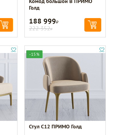
Комод большой B ПРИМО
Голд
188 999
Р
222 352
Р
-15%
Стул C12 ПРИМО Голд