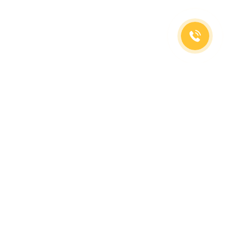
(499)653-73-43
(800)333-63-86
C 10 до 19 часов
Заказать звонок
Доставка в регионы
Москва, м. Славянский Бульвар, ул. Кременчугская,
д. 6, корпус 2.
О компании
Заказ Оплата
Доставка
Гид покупателя