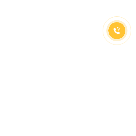
(499)653-73-43
(800)333-63-86
C 10 до 19 часов
Заказать звонок
Доставка в регионы
Москва, м. Славянский Бульвар, ул. Кременчугская,
д. 6, корпус 2.
О компании
Заказ Оплата
Доставка